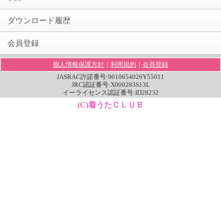
ダウンロード履歴
会員登録
個人情報保護方針
｜
利用規約
｜
会員登録
JASRAC許諾番号:9010654026Y55011
JRC認証番号:X000283S13L
イーライセンス認証番号:ID28232
(C)着うたＣＬＵＢ